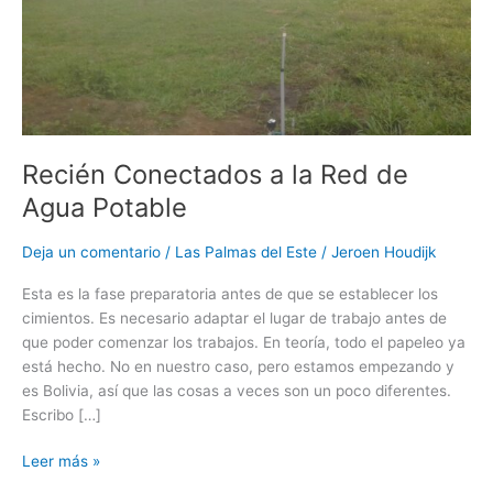
Agua
Potable
Recién Conectados a la Red de
Agua Potable
Deja un comentario
/
Las Palmas del Este
/
Jeroen Houdijk
Esta es la fase preparatoria antes de que se establecer los
cimientos. Es necesario adaptar el lugar de trabajo antes de
que poder comenzar los trabajos. En teoría, todo el papeleo ya
está hecho. No en nuestro caso, pero estamos empezando y
es Bolivia, así que las cosas a veces son un poco diferentes.
Escribo […]
Leer más »